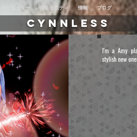
クリエイター
コミュニティ
情報
ブログ
CYNNLESS
I'm a Amy pla
stylish new ones