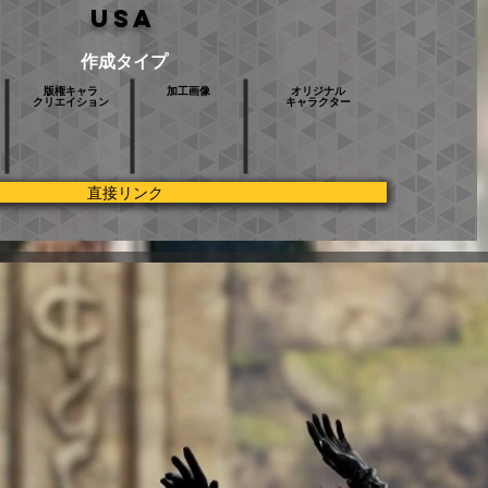
USA
作成タイプ
版権キャラ
加工画像
オリジナル
クリエイション
キャラクター
直接リンク