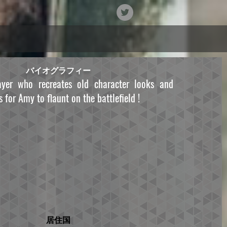
バイオグラフィー
yer who recreates old character looks and
 for Amy to flaunt on the battlefield !
居住国