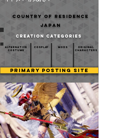
Country of residence
Japan
creation categories
Alternative
Cosplay
mods
Original
Costume
Characters
PRIMARY POSTING SITE